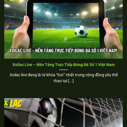
Nations League mới mẻ: Giải đấu cấp đội tuyển quốc gia
được cập nhật nhanh chóng
.
Đối Tác Và Hệ Thống Công Nghệ Đứng Sau
Xoilac TV
Bên cạnh tính năng, yếu tố hợp tác và công nghệ cũng giúp
xoilactv
duy trì hoạt động ổn định.
Xoilac Live – Nền Tảng Trực Tiếp Bóng Đá Số 1 Việt Nam
Hợp Tác Quốc Tế Và Ứng Dụng Công Nghệ Truyền Phát
Xoilac live đang là từ khóa “hot” nhất trong cộng đồng yêu thể
Hiện Đại
thao tại [...]
Thương hiệu kết nối với nhiều đơn vị cung cấp dữ liệu quốc
tế.
Hệ thống máy chủ mạnh: giảm thiểu gián đoạn.
Công nghệ phát trực tuyến tối ưu: tăng chất lượng hình