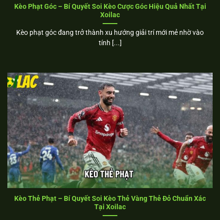
khi lượng truy cập tăng cao vào giờ cao điểm.
Kèo Phạt Góc – Bí Quyết Soi Kèo Cược Góc Hiệu Quả Nhất Tại
Xoilac
Trải nghiệm xem bóng đá khác biệt
Kèo phạt góc đang trở thành xu hướng giải trí mới mẻ nhờ vào
tính [...]
Không chỉ đơn thuần là nơi phát sóng, nền tảng
còn mang
đến trải nghiệm xem bóng chuyên nghiệp với nhiều tính
năng hỗ trợ hấp dẫn.
Bình luận tiếng Việt sống động: Các BLV
mang đến
không khí sôi động với lối dẫn dắt hài hước nhưng vẫn
đầy chuyên môn giúp trận đấu thêm phần hấp dẫn.
Giao diện thân thiện dễ sử dụng: Người dùng mới chỉ
mất vài giây để làm quen với bố cục website giúp truy
cập nhanh chóng tới trận đấu mình yêu thích.
Tương thích đa nền tảng: Dù sử dụng điện thoại, laptop
hay tablet,
xoilactv
vẫn đảm bảo hiển thị tối ưu mà
Kèo Thẻ Phạt – Bí Quyết Soi Kèo Thẻ Vàng Thẻ Đỏ Chuẩn Xác
Tại Xoilac
không cần cài đặt phần mềm hỗ trợ.