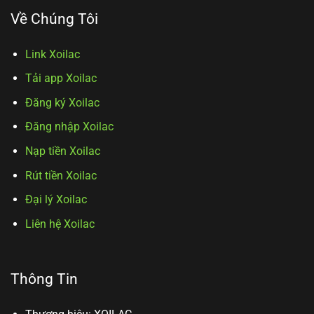
quảng cáo để duy trì hệ thống.
Về Chúng Tôi
2. Có cần đăng ký tài khoản để xem không?
Link Xoilac
Tải app Xoilac
Người dùng thường không cần đăng ký khi xem trực tiếp
trên
xoilactv
.
Đăng ký Xoilac
Đăng nhập Xoilac
3. Xoilac TV có xem lại highlight sau trận không?
Nạp tiền Xoilac
Một số trận đấu trên
xoilac tv
có video tổng hợp và highlight
Rút tiền Xoilac
sau khi kết thúc.
Đại lý Xoilac
Liên hệ Xoilac
4. Truy cập Xoilac trên điện thoại có ổn định không?
Nền tảng
được tối ưu cho cả thiết bị di động và máy tính.
Thông Tin
5. Làm sao phân biệt trang Xoilactv chính thức?