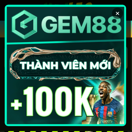
Chuyển
đến
×
nội
dung
XEM BÓNG
SOI KÈO
Xoilac TV – Xem Bóng Đá Xoilactv Miễn
Phí Full HD Tốc Độ Cao 2026
xoilac
–
https://lurkmore.me/
mang đến trải nghiệm xem
bóng đá trực tiếp mượt mà, ổn định cùng hệ thống
livescore, bảng xếp hạng và tin tức được cập nhật liên tục.
Không chỉ dừng ở phát sóng trận đấu, nền tảng còn tích
hợp phân tích chuyên sâu, giúp người hâm mộ theo dõi và
nắm bắt toàn bộ diễn biến sân cỏ một cách tiện lợi, nhanh
chóng và đầy đủ nhất.