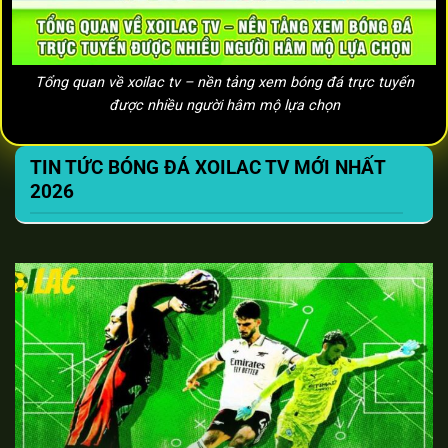
Tổng quan về xoilac tv – nền tảng xem bóng đá trực tuyến
được nhiều người hâm mộ lựa chọn
TIN TỨC BÓNG ĐÁ XOILAC TV MỚI NHẤT
Vậy ai nên sử dụng
xoilactv
?
2026
Người bận rộn nhưng không muốn bỏ lỡ trận cầu đỉnh
cao: chỉ cần điện thoại có mạng là theo dõi được mọi
giải đấu.
Fan thích xem đa nền tảng: hỗ trợ cả mobile lẫn trình
duyệt máy tính linh hoạt.
Người thích cập nhật nhanh: từ tỷ số, lịch thi đấu đến
bảng xếp hạng đều có sẵn.
Vì sao xoilac trở thành nền tảng xem bóng trực tuyến