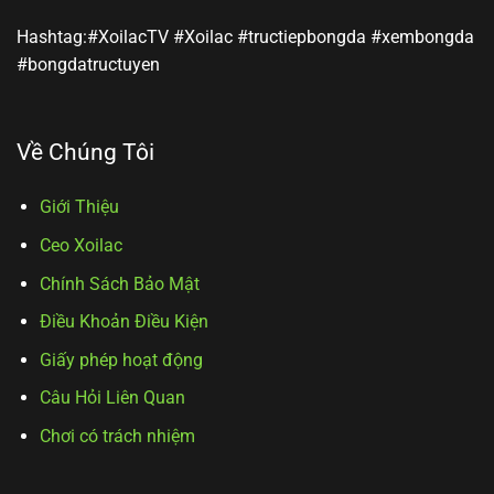
Xoilactv (Xoilac TV)
Hashtag:#XoilacTV #Xoilac #tructiepbongda #xembongda
#bongdatructuyen
Về Chúng Tôi
Giới Thiệu
Ceo Xoilac
Chính Sách Bảo Mật
Tổng hợp các câu hỏi thường gặp về xoilactv giúp người dùng
Điều Khoản Điều Kiện
hiểu rõ hơn khi sử dụng
Giấy phép hoạt động
Câu Hỏi Liên Quan
1. Xoilac có miễn phí hoàn toàn không?
Chơi có trách nhiệm
Phần lớn nội dung
được cung cấp miễn phí, có thể kèm