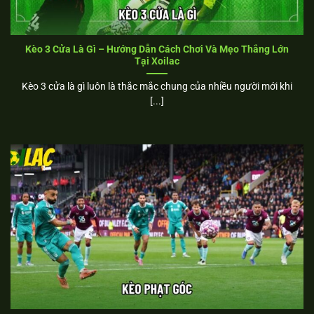
được yêu thích?
Ngay từ khi ra mắt,
xoilac tv
đã nhanh chóng ghi điểm nhờ
Kèo 3 Cửa Là Gì – Hướng Dẫn Cách Chơi Và Mẹo Thắng Lớn
Tại Xoilac
khả năng phát sóng ổn định cùng hệ thống link xem đa
dạng, phục vụ nhu cầu theo dõi bóng đá của người hâm
Kèo 3 cửa là gì luôn là thắc mắc chung của nhiều người mới khi
mộ.
[...]
Xem miễn phí mọi giải đấu hàng đầu: Người xem có thể
theo dõi từ Champions League, Ngoại Hạng Anh cho đến
World Cup mà không mất bất kỳ chi phí nào, đảm bảo
trải nghiệm bóng đá trọn vẹn mọi lúc mọi nơi.
Chất lượng hình ảnh Full HD sắc nét: Các trận đấu
được
phát với độ phân giải cao giúp từng pha bóng, từng cú
sút đều trở nên chân thực như đang xem tại sân vận
động.
Tốc độ truyền tải siêu mượt: Hệ thống máy chủ mạnh mẽ
giúp nền tảng
hạn chế tối đa tình trạng giật lag, ngay cả