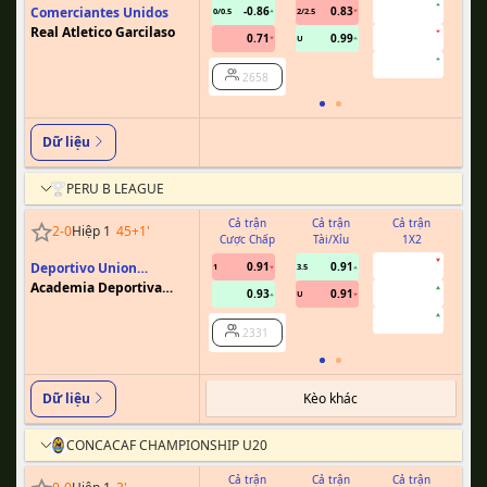
6.80
Comerciantes Unidos
-0.86
0.83
0/0.5
2/2.5
0
Real Atletico Garcilaso
1.51
0.71
0.99
U
3.16
2658
Dữ liệu
PERU B LEAGUE
Cả trận
Cả trận
Cả trận
2
-
0
Hiệp 1
45+1
'
Cược Chấp
Tài/Xỉu
1X2
Cư
1.03
Deportivo Union
0.91
0.91
1
3.5
Comercio
Academia Deportiva
55.00
0.93
0.91
U
Cantolao
7.60
2331
Kèo khác
Dữ liệu
CONCACAF CHAMPIONSHIP U20
Cả trận
Cả trận
Cả trận