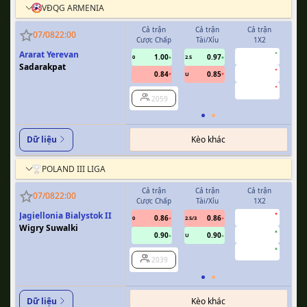
VĐQG ARMENIA
Cả trận
Cả trận
Cả trận
H
07/08
22:00
Cược Chấp
Tài/Xỉu
1X2
Cượ
Ararat Yerevan
2.60
1.00
0.97
0
2.5
0
Sadarakpat
2.41
0.84
0.85
U
3.09
2059
Kèo khác
Dữ liệu
POLAND III LIGA
Cả trận
Cả trận
Cả trận
H
07/08
22:00
Cược Chấp
Tài/Xỉu
1X2
Cượ
Jagiellonia Bialystok II
2.38
0.86
0.86
0
2.5/3
0
Wigry Suwalki
2.42
0.90
0.90
U
3.14
2039
Kèo khác
Dữ liệu