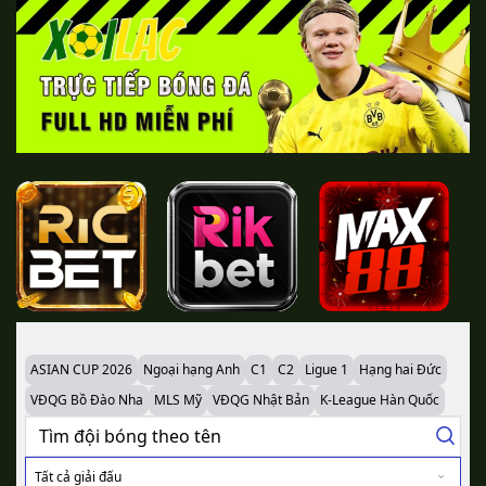
ASIAN CUP 2026
Ngoại hạng Anh
C1
C2
Ligue 1
Hạng hai Đức
VĐQG Bồ Đào Nha
MLS Mỹ
VĐQG Nhật Bản
K-League Hàn Quốc
Tất cả giải đấu