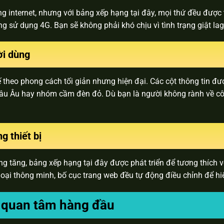
g internet, nhưng với bảng xếp hạng tại đây, mọi thứ đều được 
ng sử dụng 4G. Bạn sẽ không phải khó chịu vì tình trạng giật lag
ời dùng
ế theo phong cách tối giản nhưng hiện đại. Các cột thông tin đ
hâu Âu hay nhóm cầm đèn đỏ. Dù bạn là người không rành về côn
g thiết bị
tăng, bảng xếp hạng tại đây được phát triển để tương thích v
oại thông minh, bố cục trang web đều tự động điều chỉnh để hiể
 quan tâm hàng đầu