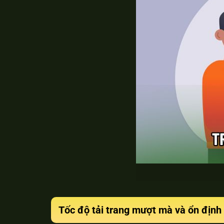
Tốc độ tải trang mượt mà và ổn định