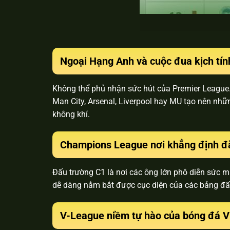
Ngoại Hạng Anh và cuộc đua kịch tín
Không thể phủ nhận sức hút của Premier League. 
Man City, Arsenal, Liverpool hay MU tạo nên nhữ
không khí.
Champions League nơi khẳng định đẳ
Đấu trường C1 là nơi các ông lớn phô diễn sức 
dễ dàng nắm bắt được cục diện của các bảng đấu
V-League niềm tự hào của bóng đá 