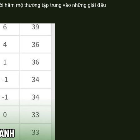
gười hâm mộ thường tập trung vào những giải đấu