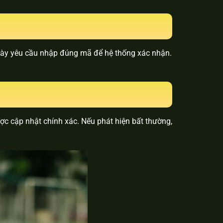
 này yêu cầu nhập đúng mã để hệ thống xác nhận.
ược cập nhật chính xác. Nếu phát hiện bất thường,