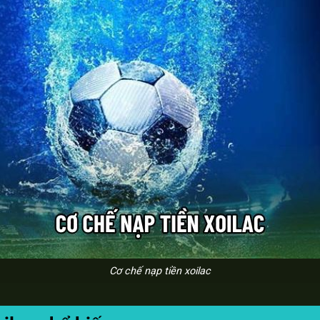
Cơ chế nạp tiền xoilac