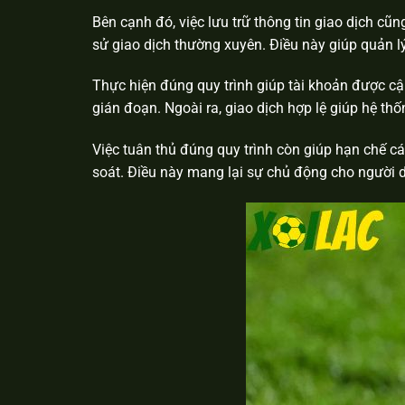
Bên cạnh đó, việc lưu trữ thông tin giao dịch cũng
sử giao dịch thường xuyên. Điều này giúp quản lý
Thực hiện
đúng quy trình giúp tài khoản được cậ
gián đoạn. Ngoài ra, giao dịch hợp lệ giúp hệ thố
Việc tuân thủ đúng quy trình còn giúp hạn chế các
soát. Điều này mang lại sự chủ động cho người dù