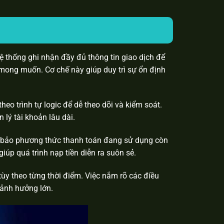
ệ thống ghi nhận đầy đủ thông tin giao dịch để
 mong muốn. Cơ chế này giúp duy trì sự ổn định
heo trình tự logic để dễ theo dõi và kiểm soát.
lý tài khoản lâu dài.
m bảo phương thức thanh toán đang sử dụng còn
iúp quá trình nạp tiền diễn ra suôn sẻ.
tùy theo từng thời điểm. Việc nắm rõ các điều
 ảnh hưởng lớn.