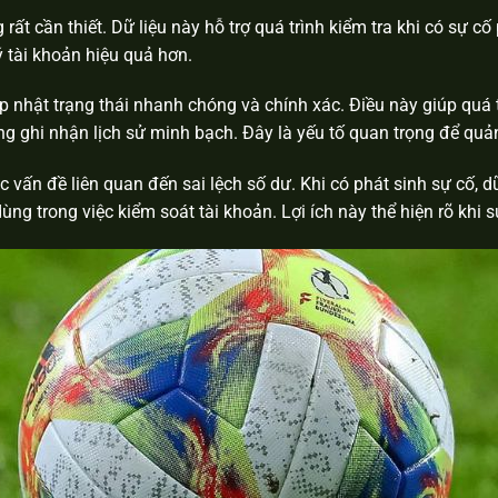
 rất cần thiết. Dữ liệu này hỗ trợ quá trình kiểm tra khi có sự 
 tài khoản hiệu quả hơn.
p nhật trạng thái nhanh chóng và chính xác. Điều này giúp quá 
ng ghi nhận lịch sử minh bạch. Đây là yếu tố quan trọng để quản 
 vấn đề liên quan đến sai lệch số dư. Khi có phát sinh sự cố, dữ 
ng trong việc kiểm soát tài khoản. Lợi ích này thể hiện rõ khi