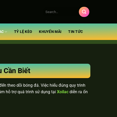
AC
TỶ LỆ KÈO
KHUYẾN MÃI
TIN TỨC
u Cần Biết
 đến theo dõi bóng đá. Việc hiểu đúng quy trình
ằm hỗ trợ quá trình sử dụng tại
Xoilac
diễn ra ổn