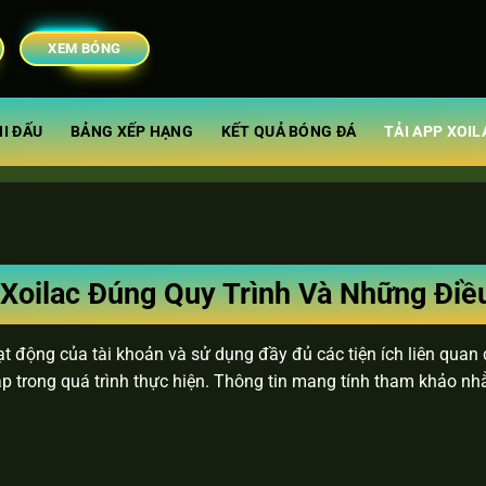
×
XEM BÓNG
HI ĐẤU
BẢNG XẾP HẠNG
KẾT QUẢ BÓNG ĐÁ
TẢI APP XOIL
Xoilac Đúng Quy Trình Và Những Điề
oạt động của tài khoản và sử dụng đầy đủ các tiện ích liên quan
ặp trong quá trình thực hiện. Thông tin mang tính tham khảo nh