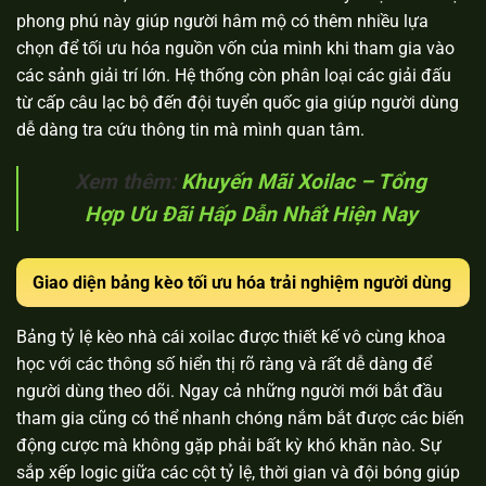
phong phú này giúp người hâm mộ có thêm nhiều lựa
chọn để tối ưu hóa nguồn vốn của mình khi tham gia vào
các sảnh giải trí lớn. Hệ thống còn phân loại các giải đấu
từ cấp câu lạc bộ đến đội tuyển quốc gia giúp người dùng
dễ dàng tra cứu thông tin mà mình quan tâm.
Xem thêm:
Khuyến Mãi Xoilac – Tổng
Hợp Ưu Đãi Hấp Dẫn Nhất Hiện Nay
Giao diện bảng kèo tối ưu hóa trải nghiệm người dùng
Bảng tỷ lệ kèo nhà cái xoilac được thiết kế vô cùng khoa
học với các thông số hiển thị rõ ràng và rất dễ dàng để
người dùng theo dõi. Ngay cả những người mới bắt đầu
tham gia cũng có thể nhanh chóng nắm bắt được các biến
động cược mà không gặp phải bất kỳ khó khăn nào. Sự
sắp xếp logic giữa các cột tỷ lệ, thời gian và đội bóng giúp