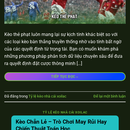
Kèo thẻ phạt luôn mang lại sự kịch tính khác biệt so với
các loại kèo bàn thắng truyền thống nhờ vào tính bất ngờ
của các quyết định từ trọng tài. Bạn có muốn khám phá
những phương pháp phân tích dữ liệu chuyên sâu để đưa
ra quyết định đặt cược thông minh […]
→
TIẾP TỤC ĐỌC
Đã đăng trong
Tỷ lệ kèo nhà cái xoilac
Để lại một bình luận
TỶ LỆ KÈO NHÀ CÁI XOILAC
Kèo Chẵn Lẻ – Trò Chơi May Rủi Hay
Chiến Thuật Toán Học