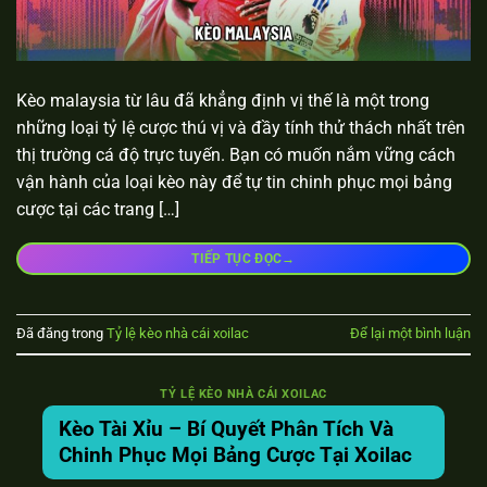
Kèo malaysia từ lâu đã khẳng định vị thế là một trong
những loại tỷ lệ cược thú vị và đầy tính thử thách nhất trên
thị trường cá độ trực tuyến. Bạn có muốn nắm vững cách
vận hành của loại kèo này để tự tin chinh phục mọi bảng
cược tại các trang […]
→
TIẾP TỤC ĐỌC
Đã đăng trong
Tỷ lệ kèo nhà cái xoilac
Để lại một bình luận
TỶ LỆ KÈO NHÀ CÁI XOILAC
Kèo Tài Xỉu – Bí Quyết Phân Tích Và
Chinh Phục Mọi Bảng Cược Tại Xoilac