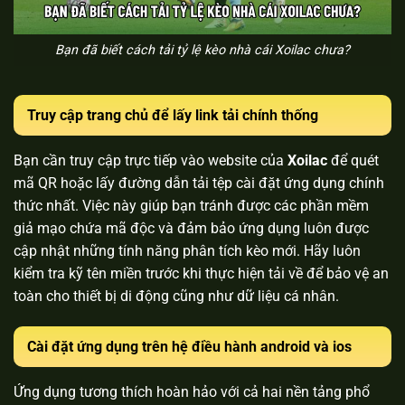
Bạn đã biết cách tải tỷ lệ kèo nhà cái Xoilac chưa?
Truy cập trang chủ để lấy link tải chính thống
Bạn cần truy cập trực tiếp vào website của
Xoilac
để quét
mã QR hoặc lấy đường dẫn tải tệp cài đặt ứng dụng chính
thức nhất. Việc này giúp bạn tránh được các phần mềm
giả mạo chứa mã độc và đảm bảo ứng dụng luôn được
cập nhật những tính năng phân tích kèo mới. Hãy luôn
kiểm tra kỹ tên miền trước khi thực hiện tải về để bảo vệ an
toàn cho thiết bị di động cũng như dữ liệu cá nhân.
Cài đặt ứng dụng trên hệ điều hành android và ios
Ứng dụng tương thích hoàn hảo với cả hai nền tảng phổ