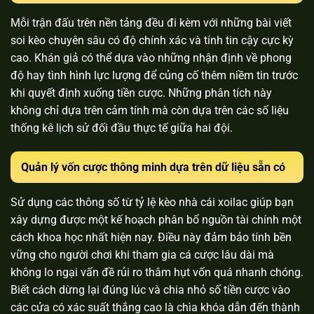
Mỗi trận đấu trên nền tảng đều đi kèm với những bài viết
soi kèo chuyên sâu có độ chính xác và tính tin cậy cực kỳ
cao. Khán giả có thể dựa vào những nhận định về phong
độ hay tình hình lực lượng để củng cố thêm niềm tin trước
khi quyết định xuống tiền cược. Những phân tích này
không chỉ dựa trên cảm tính mà còn dựa trên các số liệu
thống kê lịch sử đối đầu thực tế giữa hai đội.
Quản lý vốn cược thông minh dựa trên dữ liệu sẵn có
Sử dụng các thông số từ tỷ lệ kèo nhà cái xoilac giúp bạn
xây dựng được một kế hoạch phân bổ nguồn tài chính một
cách khoa học nhất hiện nay. Điều này đảm bảo tính bền
vững cho người chơi khi tham gia cá cược lâu dài mà
không lo ngại vấn đề rủi ro thâm hụt vốn quá nhanh chóng.
Biết cách dừng lại đúng lúc và chia nhỏ số tiền cược vào
các cửa có xác suất thắng cao là chìa khóa dẫn đến thành