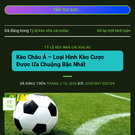
→
TIẾP TỤC ĐỌC
Đã đăng trong
Tỷ lệ kèo nhà cái xoilac
Để lại một bình luận
TỶ LỆ KÈO NHÀ CÁI XOILAC
Kèo Châu Á – Loại Hình Kèo Cược
Được Ưa Chuộng Bậc Nhất
ĐÃ ĐĂNG TRÊN
THÁNG 2 10, 2026
BỞI
CONTENT EDITOR
10
Th2