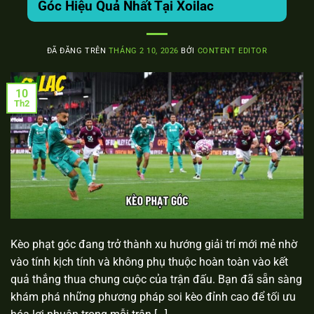
Góc Hiệu Quả Nhất Tại Xoilac
ĐÃ ĐĂNG TRÊN
THÁNG 2 10, 2026
BỞI
CONTENT EDITOR
10
Th2
Kèo phạt góc đang trở thành xu hướng giải trí mới mẻ nhờ
vào tính kịch tính và không phụ thuộc hoàn toàn vào kết
quả thắng thua chung cuộc của trận đấu. Bạn đã sẵn sàng
khám phá những phương pháp soi kèo đỉnh cao để tối ưu