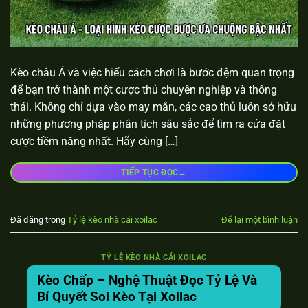
Kèo châu Á và việc hiểu cách chơi là bước đệm quan trọng
để bạn trở thành một cược thủ chuyên nghiệp và thông
thái. Không chỉ dựa vào may mắn, các cao thủ luôn sở hữu
những phương pháp phân tích sâu sắc để tìm ra cửa đặt
cược tiềm năng nhất. Hãy cùng […]
→
TIẾP TỤC ĐỌC
Đã đăng trong
Tỷ lệ kèo nhà cái xoilac
Để lại một bình luận
TỶ LỆ KÈO NHÀ CÁI XOILAC
Kèo Chấp – Nghệ Thuật Đọc Tỷ Lệ Và
Bí Quyết Soi Kèo Tại Xoilac