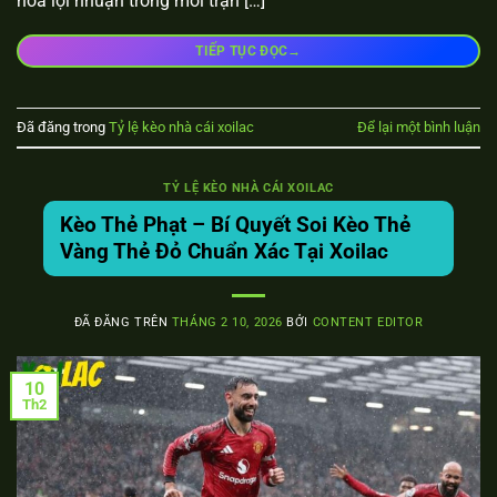
hóa lợi nhuận trong mỗi trận […]
→
TIẾP TỤC ĐỌC
Đã đăng trong
Tỷ lệ kèo nhà cái xoilac
Để lại một bình luận
TỶ LỆ KÈO NHÀ CÁI XOILAC
Kèo Thẻ Phạt – Bí Quyết Soi Kèo Thẻ
Vàng Thẻ Đỏ Chuẩn Xác Tại Xoilac
ĐÃ ĐĂNG TRÊN
THÁNG 2 10, 2026
BỞI
CONTENT EDITOR
10
Th2