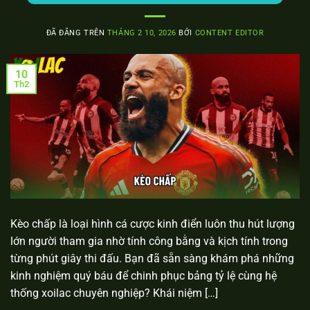
ĐÃ ĐĂNG TRÊN
THÁNG 2 10, 2026
BỞI
CONTENT EDITOR
10
Th2
Kèo chấp là loại hình cá cược kinh điển luôn thu hút lượng
lớn người tham gia nhờ tính công bằng và kịch tính trong
từng phút giây thi đấu. Bạn đã sẵn sàng khám phá những
kinh nghiệm quý báu để chinh phục bảng tỷ lệ cùng hệ
thống xoilac chuyên nghiệp? Khái niệm […]