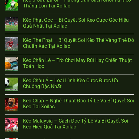
Thắng Lớn Tại Xoilac
Kèo Phạt Góc – Bí Quyết Soi Kèo Cược Góc Hiệu
Quả Nhất Tại Xoilac
Kèo Thẻ Phạt – Bí Quyết Soi Kèo Thẻ Vàng Thẻ Đỏ
Chuẩn Xác Tại Xoilac
Kèo Chẵn Lẻ – Trò Chơi May Rủi Hay Chiến Thuật
Toán Học
Kèo Châu Á – Loại Hình Kèo Cược Được Ưa
Chuộng Bậc Nhất
Kèo Chấp – Nghệ Thuật Đọc Tỷ Lệ Và Bí Quyết Soi
Kèo Tại Xoilac
Kèo Malaysia – Cách Đọc Tỷ Lệ Và Bí Quyết Soi
Kèo Hiệu Quả Tại Xoilac