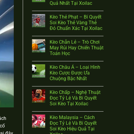
Quả Nhất Tại Xoilac
Kèo Thẻ Phạt – Bí Quyết
Soi Kèo Thẻ Vàng Thẻ
Đỏ Chuẩn Xác Tại Xoilac
Kèo Chẵn Lẻ – Trò Chơi
May Rủi Hay Chiến Thuật
Toán Học
Kèo Châu Á – Loại Hình
Kèo Cược Được Ưa
Chuộng Bậc Nhất
Kèo Chấp – Nghệ Thuật
Đọc Tỷ Lệ Và Bí Quyết
Soi Kèo Tại Xoilac
Kèo Malaysia – Cách
ách
Đọc Tỷ Lệ Và Bí Quyết
 cố
Soi Kèo Hiệu Quả Tại
tại đây