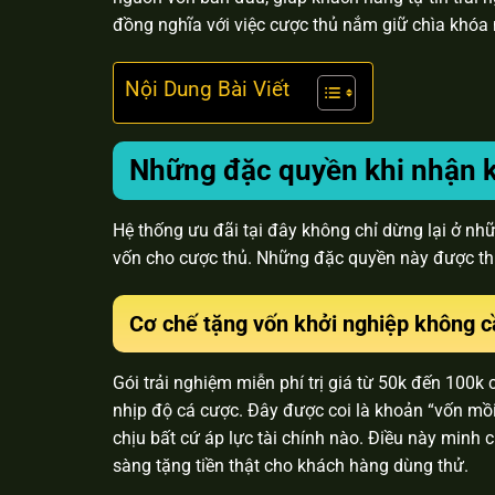
đồng nghĩa với việc cược thủ nắm giữ chìa khóa
Nội Dung Bài Viết
Những đặc quyền khi nhận k
Hệ thống ưu đãi tại đây không chỉ dừng lại ở n
vốn cho cược thủ. Những đặc quyền này được thiế
Cơ chế tặng vốn khởi nghiệp không c
Gói trải nghiệm miễn phí trị giá từ 50k đến 100k
nhịp độ cá cược. Đây được coi là khoản “vốn mồ
chịu bất cứ áp lực tài chính nào. Điều này minh
sàng tặng tiền thật cho khách hàng dùng thử.