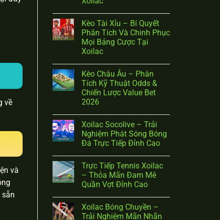
Xoilac
Kèo Tài Xỉu – Bí Quyết
Phân Tích Và Chinh Phục
Mọi Bảng Cược Tại
Xoilac
Kèo Châu Âu – Phân
Tích Kỹ Thuật Odds &
Chiến Lược Value Bet
2026
g về
Xoilac Socolive – Trải
Nghiệm Phát Sóng Bóng
Đá Trực Tiếp Đỉnh Cao
Trực Tiếp Tennis Xoilac
iện và
– Thỏa Mãn Đam Mê
ông
Quần Vợt Đỉnh Cao
i sẵn
Xoilac Bóng Chuyền –
Trải Nghiệm Mãn Nhãn