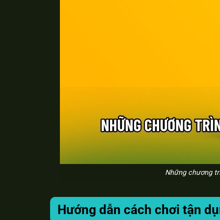
Những chương trì
Hướng dẫn cách chơi tận dụ