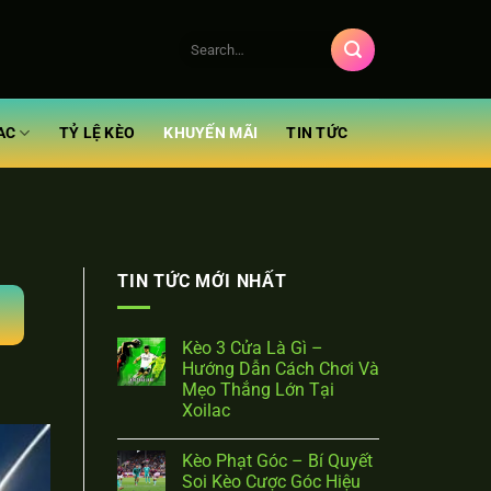
AC
TỶ LỆ KÈO
KHUYẾN MÃI
TIN TỨC
TIN TỨC MỚI NHẤT
Kèo 3 Cửa Là Gì –
Hướng Dẫn Cách Chơi Và
Mẹo Thắng Lớn Tại
Xoilac
Kèo Phạt Góc – Bí Quyết
Soi Kèo Cược Góc Hiệu