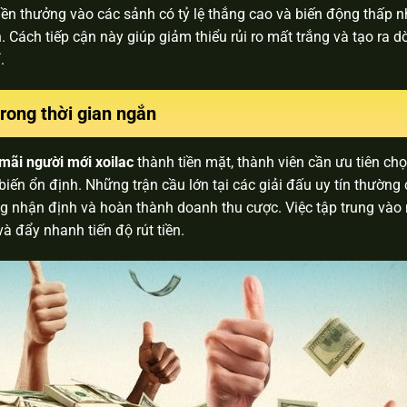
iền thưởng vào các sảnh có tỷ lệ thắng cao và biến động thấp 
Cách tiếp cận này giúp giảm thiểu rủi ro mất trắng và tạo ra d
.
trong thời gian ngắn
mãi người mới xoilac
thành tiền mặt, thành viên cần ưu tiên ch
iến ổn định. Những trận cầu lớn tại các giải đấu uy tín thường 
g nhận định và hoàn thành doanh thu cược. Việc tập trung vào
và đẩy nhanh tiến độ rút tiền.