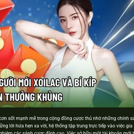
cơn sốt mạnh mẽ trong cộng đồng cược thủ nhờ những chính s
ng lời hứa hẹn xa vời, hệ thống tập trung trực tiếp vào việc gia
nghiệm các sảnh cược đỉnh cao. Việc sở hữu một tài khoản mới 