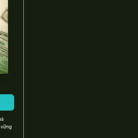
uá
n vững