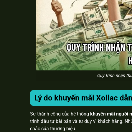
Quy trình nhận th
Lý do khuyến mãi Xoilac dẫn
Sự thành công của hệ thống
khuyến mãi người m
trình đầu tư bài bản và tư duy vì khách hàng. Nh
chắc của thương hiệu.