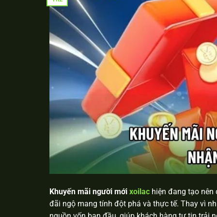
Khuyến mãi người mới
xoilac
hiện đang tạo nên 
đãi ngộ mang tính đột phá và thực tế. Thay vì nhữ
nguồn vốn ban đầu, giúp khách hàng tự tin trải 