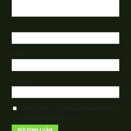
Tên
*
Email
*
Trang web
Lưu tên của tôi, email, và trang web trong trình duyệt
này cho lần bình luận kế tiếp của tôi.