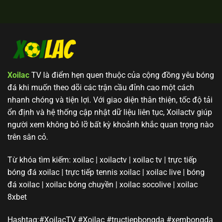
Xoilac
TV là điểm hẹn quen thuộc của cộng đồng yêu bóng
đá khi muốn theo dõi các trận cầu đỉnh cao một cách
nhanh chóng và tiện lợi. Với giao diện thân thiện, tốc độ tải
ổn định và hệ thống cập nhật dữ liệu liên tục, Xoilactv giúp
người xem không bỏ lỡ bất kỳ khoảnh khắc quan trọng nào
trên sân cỏ.
Từ khóa tìm kiếm: xoilac | xoilactv | xoilac tv | trực tiếp
bóng đá xoilac | trực tiếp tennis xoilac | xoilac live | bóng
đá xoilac | xoilac bóng chuyền | xoilac socolive | xoilac
8xbet
Hashtag:#XoilacTV #Xoilac #tructiepbongda #xembongda