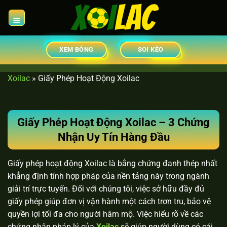
Chuyển
đến
×
nội
dung
XEM BÓNG
SOI KÈO
Xoilac
»
Giấy Phép Hoạt Động Xoilac
Giấy Phép Hoạt Động Xoilac – 3 Chứng
Nhận Uy Tín Hàng Đầu
Giấy phép hoạt động Xoilac là bằng chứng đanh thép nhất
khẳng định tính hợp pháp của nền tảng này trong ngành
giải trí trực tuyến. Đối với chúng tôi, việc sở hữu đầy đủ
giấy phép giúp đơn vị vận hành một cách trơn tru, bảo vệ
quyền lợi tối đa cho người hâm mộ. Việc hiểu rõ về các
chứng nhận pháp lý của
Xoilac
sẽ giúp người dùng có cái