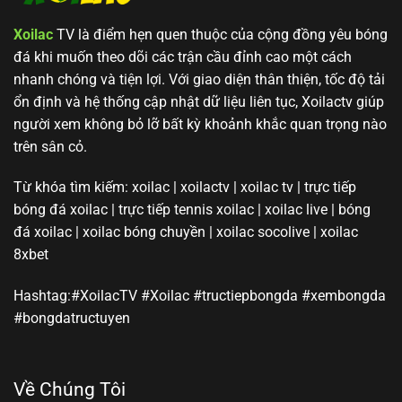
Xoilac
TV là điểm hẹn quen thuộc của cộng đồng yêu bóng
đá khi muốn theo dõi các trận cầu đỉnh cao một cách
nhanh chóng và tiện lợi. Với giao diện thân thiện, tốc độ tải
ổn định và hệ thống cập nhật dữ liệu liên tục, Xoilactv giúp
người xem không bỏ lỡ bất kỳ khoảnh khắc quan trọng nào
trên sân cỏ.
Từ khóa tìm kiếm: xoilac | xoilactv | xoilac tv | trực tiếp
bóng đá xoilac | trực tiếp tennis xoilac | xoilac live | bóng
đá xoilac | xoilac bóng chuyền | xoilac socolive | xoilac
8xbet
Hashtag:#XoilacTV #Xoilac #tructiepbongda #xembongda
#bongdatructuyen
Về Chúng Tôi