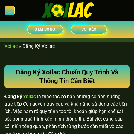
Chuyển
đến
×
nội
dung
XEM BÓNG
SOI KÈO
Xoilac
»
Đăng Ký Xoilac
Đăng Ký Xoilac Chuẩn Quy Trình Và
Thông Tin Cần Biết
Đăng ký
xoilac
là thao tác cơ bản nhưng có ảnh hưởng
trực tiếp đến quyền truy cập và khả năng sử dụng các tiện
ích. Việc nắm rõ quy trình tạo tài khoản giúp hạn chế sai
sót trong quá trình xác minh thông tin. Bài viết cung cấp
cái nhìn tổng quan, phân tích từng bước cần thiết và các
lưu ý quan trọng khi đăng ký.