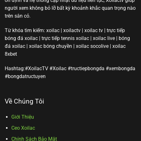
ổn định và hệ thống cập nhật dữ liệu liên tục, Xoilactv giúp
người xem không bỏ lỡ bất kỳ khoảnh khắc quan trọng nào
trên sân cỏ.
Từ khóa tìm kiếm: xoilac | xoilactv | xoilac tv | trực tiếp
bóng đá xoilac | trực tiếp tennis xoilac | xoilac live | bóng
đá xoilac | xoilac bóng chuyền | xoilac socolive | xoilac
8xbet
Hashtag:#XoilacTV #Xoilac #tructiepbongda #xembongda
#bongdatructuyen
Về Chúng Tôi
Giới Thiệu
Ceo Xoilac
Chính Sách Bảo Mật