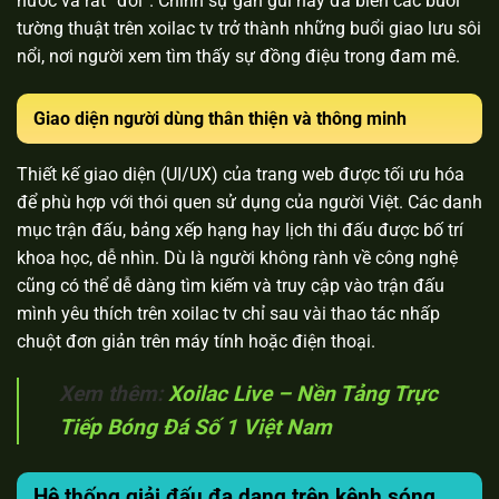
hước và rất “đời”. Chính sự gần gũi này đã biến các buổi
tường thuật trên xoilac tv trở thành những buổi giao lưu sôi
nổi, nơi người xem tìm thấy sự đồng điệu trong đam mê.
Giao diện người dùng thân thiện và thông minh
Thiết kế giao diện (UI/UX) của trang web được tối ưu hóa
để phù hợp với thói quen sử dụng của người Việt. Các danh
mục trận đấu, bảng xếp hạng hay lịch thi đấu được bố trí
khoa học, dễ nhìn. Dù là người không rành về công nghệ
cũng có thể dễ dàng tìm kiếm và truy cập vào trận đấu
mình yêu thích trên xoilac tv chỉ sau vài thao tác nhấp
chuột đơn giản trên máy tính hoặc điện thoại.
Xem thêm:
Xoilac Live – Nền Tảng Trực
Tiếp Bóng Đá Số 1 Việt Nam
Hệ thống giải đấu đa dạng trên kênh sóng