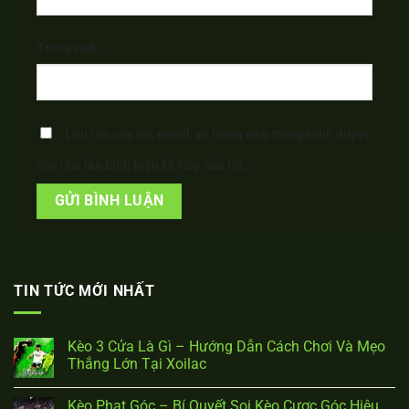
Trang web
Lưu tên của tôi, email, và trang web trong trình duyệt
này cho lần bình luận kế tiếp của tôi.
TIN TỨC MỚI NHẤT
Kèo 3 Cửa Là Gì – Hướng Dẫn Cách Chơi Và Mẹo
Thắng Lớn Tại Xoilac
Kèo Phạt Góc – Bí Quyết Soi Kèo Cược Góc Hiệu